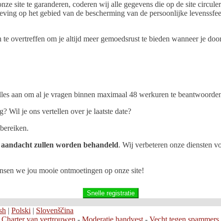
e site te garanderen, coderen wij alle gegevens die op de site circule
eving op het gebied van de bescherming van de persoonlijke levenssf
 overtreffen om je altijd meer gemoedsrust te bieden wanneer je door 
 alles aan om al je vragen binnen maximaal 48 werkuren te beantwoorde
 Wil je ons vertellen over je laatste date?
 bereiken.
te aandacht zullen worden behandeld
. Wij verbeteren onze diensten 
ensen we jou mooie ontmoetingen op onze site!
Snelle registratie
sh
|
Polski
|
Slovenščina
-
Charter van vertrouwen
-
Moderatie handvest
-
Vecht tegen spammers