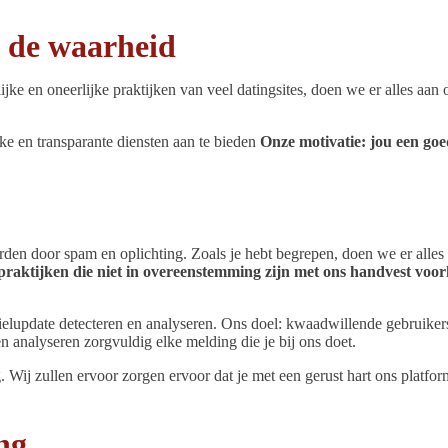
n de waarheid
lijke en oneerlijke praktijken van veel datingsites, doen we er alles aa
ke en transparante diensten aan te bieden
Onze motivatie: jou een goe
worden door spam en oplichting. Zoals je hebt begrepen, doen we er alles
e praktijken die niet in overeenstemming zijn met ons handvest vo
fielupdate detecteren en analyseren. Ons doel: kwaadwillende gebruiker
 analyseren zorgvuldig elke melding die je bij ons doet.
Wij zullen ervoor zorgen ervoor dat je met een gerust hart ons platfor
ng