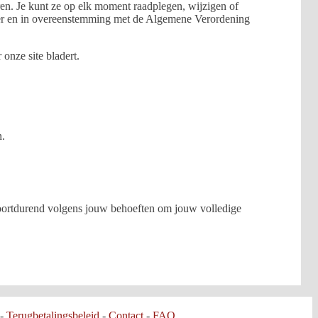
ren. Je kunt ze op elk moment raadplegen, wijzigen of
eer en in overeenstemming met de Algemene Verordening
onze site bladert.
n.
voortdurend volgens jouw behoeften om jouw volledige
-
Terugbetalingsbeleid
-
Contact
-
FAQ