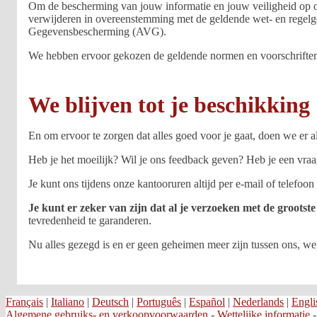
Om de bescherming van jouw informatie en jouw veiligheid op onz
verwijderen in overeenstemming met de geldende wet- en regelg
Gegevensbescherming (AVG).
We hebben ervoor gekozen de geldende normen en voorschriften te
We blijven tot je beschikking
En om ervoor te zorgen dat alles goed voor je gaat, doen we er
Heb je het moeilijk? Wil je ons feedback geven? Heb je een vraag?
Je kunt ons tijdens onze kantooruren altijd per e-mail of telefoon
Je kunt er zeker van zijn dat al je verzoeken met de groots
tevredenheid te garanderen.
Nu alles gezegd is en er geen geheimen meer zijn tussen ons, w
Français
|
Italiano
|
Deutsch
|
Português
|
Español
|
Nederlands
|
Engli
Algemene gebruiks- en verkoopvoorwaarden
-
Wettelijke informatie