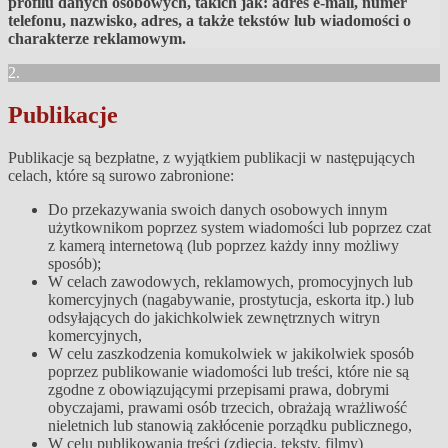
profilu danych osobowych, takich jak: adres e-mail, numer
telefonu, nazwisko, adres, a także tekstów lub wiadomości o
charakterze reklamowym.
2.
Publikacje
Publikacje są bezpłatne, z wyjątkiem publikacji w następujących
celach, które są surowo zabronione:
Do przekazywania swoich danych osobowych innym
użytkownikom poprzez system wiadomości lub poprzez czat
z kamerą internetową (lub poprzez każdy inny możliwy
sposób);
W celach zawodowych, reklamowych, promocyjnych lub
komercyjnych (nagabywanie, prostytucja, eskorta itp.) lub
odsyłających do jakichkolwiek zewnętrznych witryn
komercyjnych,
W celu zaszkodzenia komukolwiek w jakikolwiek sposób
poprzez publikowanie wiadomości lub treści, które nie są
zgodne z obowiązującymi przepisami prawa, dobrymi
obyczajami, prawami osób trzecich, obrażają wrażliwość
nieletnich lub stanowią zakłócenie porządku publicznego,
W celu publikowania treści (zdjęcia, teksty, filmy)