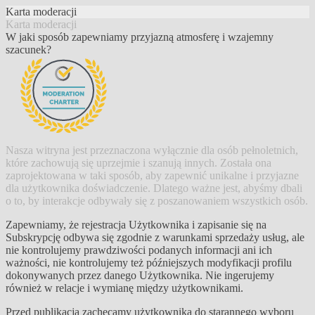
Karta moderacji
Karta moderacji
W jaki sposób zapewniamy przyjazną atmosferę i wzajemny
szacunek?
Nasza witryna jest przeznaczona wyłącznie dla osób pełnoletnich,
które zachowują się uprzejmie i szanują innych. Została ona
zaprojektowana w taki sposób, aby zapewnić unikalne i przyjazne
dla użytkownika doświadczenie. Dlatego ważne jest, abyśmy dbali
o to, by interakcje odbywały się z poszanowaniem wszystkich osób.
Zapewniamy, że rejestracja Użytkownika i zapisanie się na
Subskrypcję odbywa się zgodnie z warunkami sprzedaży usług, ale
nie kontrolujemy prawdziwości podanych informacji ani ich
ważności, nie kontrolujemy też późniejszych modyfikacji profilu
dokonywanych przez danego Użytkownika. Nie ingerujemy
również w relacje i wymianę między użytkownikami.
Przed publikacją zachęcamy użytkownika do starannego wyboru