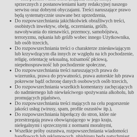
sprzecznych z postanowieniami karty redakcyjnej naszego
serwisu oraz dobrymi obyczajami. Treści naruszające prawo
będą systematycznie usuwane bez uprzedzenia,
Do rozpowszechniania jakichkolwiek obraźliwych treści,
osobistych inwektyw, obelg, oczerniania, gróźb,
nawoływania do nienawiści, przemocy, samobójstwa,
terroryzmu, nękania lub gróźb wobec innego Użytkownika,
lub osób trzecich,
Do rozpowszechniania treści o charakterze zniesławiającym
lub krzywdzącym dla innych ze względu na ich pochodzenie,
religię, orientację seksualną, tożsamość płciową,
niepełnosprawność lub pochodzenie społeczne,
Do rozpowszechniania treści naruszających prawa do
wizerunku, prawa do prywatności, prawa autorskie lub prawa
pokrewne bądź ochronę danych osobowych osób trzecich,
Do rozpowszechniania wszelkich komentarzy zachęcających
do nadmiernego lub niewłaściwego spożywania alkoholu, lub
promujących pijaństwo,
Do rozpowszechniania treści mających na celu pogorszenie
jakości usług (wirusy, spam, profile oszustów itp.),
Do rozpowszechniania hiperłączy do stron, które nie
przestrzegają prawa obowiązującego w jego kraju,
nielegalnymi i sprzecznymi z normami moralnymi,
Wszelkie próby oszustwa, rozpowszechniania wiadomości
handlowych lub reklamowych, phishingu będą natychmiast