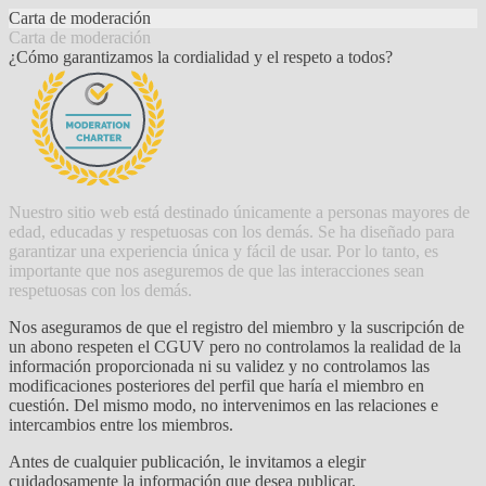
Carta de moderación
Carta de moderación
¿Cómo garantizamos la cordialidad y el respeto a todos?
Nuestro sitio web está destinado únicamente a personas mayores de
edad, educadas y respetuosas con los demás. Se ha diseñado para
garantizar una experiencia única y fácil de usar. Por lo tanto, es
importante que nos aseguremos de que las interacciones sean
respetuosas con los demás.
Nos aseguramos de que el registro del miembro y la suscripción de
un abono respeten el CGUV pero no controlamos la realidad de la
información proporcionada ni su validez y no controlamos las
modificaciones posteriores del perfil que haría el miembro en
cuestión. Del mismo modo, no intervenimos en las relaciones e
intercambios entre los miembros.
Antes de cualquier publicación, le invitamos a elegir
cuidadosamente la información que desea publicar.