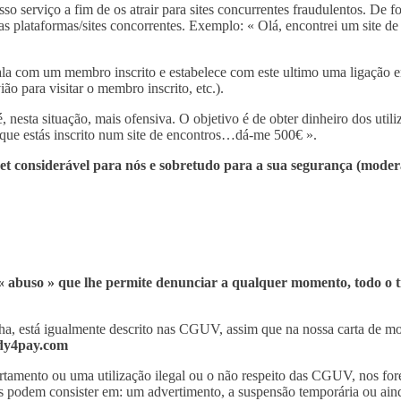
o serviço a fim de os atrair para sites concurrentes fraudulentos. De
ras plataformas/sites concorrentes. Exemplo: « Olá, encontrei um site d
la com um membro inscrito e estabelece com este ultimo uma ligação e
ão para visitar o membro inscrito, etc.).
esta situação, mais ofensiva. O objetivo é de obter dinheiro dos utili
e que estás inscrito num site de encontros…dá-me 500€ ».
t considerável para nós e sobretudo para a sua segurança (moderad
« abuso » que lhe permite denunciar a qualquer momento, todo o tip
nha, está igualmente descrito nas CGUV, assim que na nossa carta de mo
dy4pay.com
ento ou uma utilização ilegal ou o não respeito das CGUV, nos forem
s podem consister em: um advertimento, a suspensão temporária ou ain