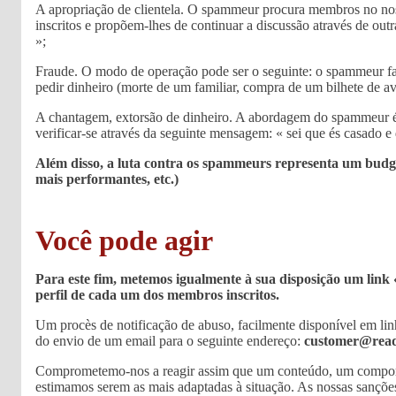
A apropriação de clientela. O spammeur procura membros no noss
inscritos e propõem-lhes de continuar a discussão através de out
»;
Fraude. O modo de operação pode ser o seguinte: o spammeur fa
pedir dinheiro (morte de um familiar, compra de um bilhete de avi
A chantagem, extorsão de dinheiro. A abordagem do spammeur é, n
verificar-se através da seguinte mensagem: « sei que és casado 
Além disso, a luta contra os spammeurs representa um budge
mais performantes, etc.)
Você pode agir
Para este fim, metemos igualmente à sua disposição um link 
perfil de cada um dos membros inscritos.
Um procès de notificação de abuso, facilmente disponível em li
do envio de um email para o seguinte endereço:
customer@rea
Comprometemo-nos a reagir assim que um conteúdo, um comportam
estimamos serem as mais adaptadas à situação. As nossas sançõe