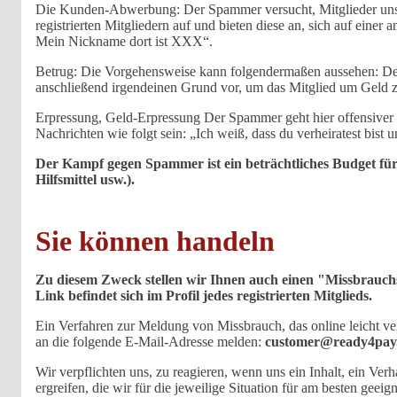
Die Kunden-Abwerbung: Der Spammer versucht, Mitglieder unse
registrierten Mitgliedern auf und bieten diese an, sich auf eine
Mein Nickname dort ist XXX“.
Betrug: Die Vorgehensweise kann folgendermaßen aussehen: Der 
anschließend irgendeinen Grund vor, um das Mitglied um Geld zu b
Erpressung, Geld-Erpressung Der Spammer geht hier offensiver
Nachrichten wie folgt sein: „Ich weiß, dass du verheiratest bist u
Der Kampf gegen Spammer ist ein beträchtliches Budget für
Hilfsmittel usw.).
Sie können handeln
Zu diesem Zweck stellen wir Ihnen auch einen "Missbrauchs"
Link befindet sich im Profil jedes registrierten Mitglieds.
Ein Verfahren zur Meldung von Missbrauch, das online leicht ver
an die folgende E-Mail-Adresse melden:
customer@ready4pay
Wir verpflichten uns, zu reagieren, wenn uns ein Inhalt, ein Ve
ergreifen, die wir für die jeweilige Situation für am besten ge