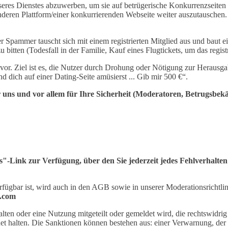
res Dienstes abzuwerben, um sie auf betrügerische Konkurrenzseite
r anderen Plattform/einer konkurrierenden Webseite weiter auszutauschen
Spammer tauscht sich mit einem registrierten Mitglied aus und baut 
itten (Todesfall in der Familie, Kauf eines Flugtickets, um das registr
 vor. Ziel ist es, die Nutzer durch Drohung oder Nötigung zur Herau
nd dich auf einer Dating-Seite amüsierst ... Gib mir 500 €“.
 uns und vor allem für Ihre Sicherheit (Moderatoren, Betrugsbekä
-Link zur Verfügung, über den Sie jederzeit jedes Fehlverhalten
fügbar ist, wird auch in den AGB sowie in unserer Moderationsrichtlin
.com
rhalten oder eine Nutzung mitgeteilt oder gemeldet wird, die rechtswid
eignet halten. Die Sanktionen können bestehen aus: einer Verwarnung, 